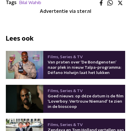
Tags
Bilal Wahib
Advertentie via ster.nl
Lees ook
Films, Series & TV
Van praten over 'De Bondgenoten'
naar plek in nieuw Talpa-programma:
Défano Holwijn laat het lukken
Films, Series & TV
Goed nieuws: op déze datum is de film
'Loverboy: Vertrouw Niemand' te zien
in de bioscoop
Films, Series & TV
Zendaya en Tom Holland vertellen aan