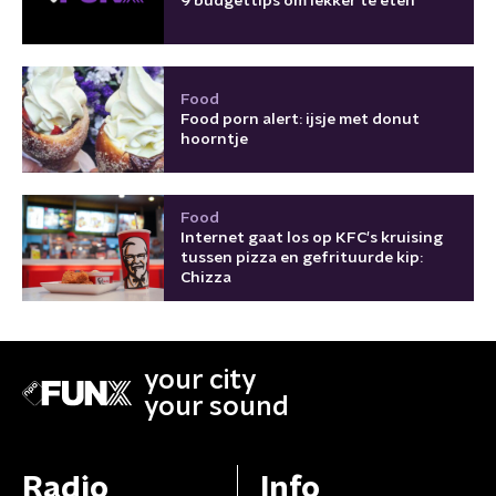
9 budgettips om lekker te eten
Food
Food porn alert: ijsje met donut
hoorntje
Food
Internet gaat los op KFC's kruising
tussen pizza en gefrituurde kip:
Chizza
your city
your sound
Radio
Info