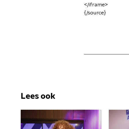
</iframe>
{/source}
Lees ook