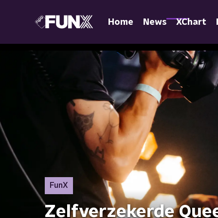
Home
News
XChart
FunX
Zelfverzekerde Que