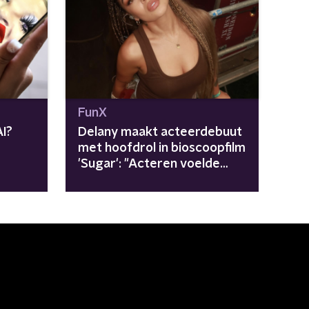
FunX
I?
Delany maakt acteerdebuut
met hoofdrol in bioscoopfilm
'Sugar': "Acteren voelde
hetzelfde als optreden"