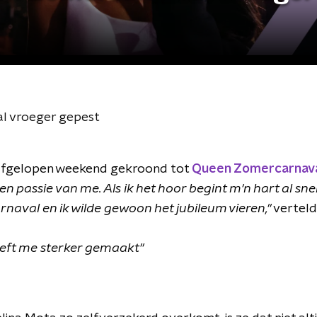
l vroeger gepest
afgelopen weekend gekroond tot
Queen Zomercarnava
n passie van me. Als ik het hoor begint m'n hart al snell
rnaval en ik wilde gewoon het jubileum vieren,"
verteld
eft me sterker gemaakt"