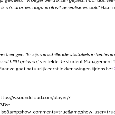
ijd geweest.
"Vroeger werd ik zelf gepest maar dat heef
k m'n dromen naga en ik wil ze realiseren ook."
Haar m
erbrengen.
"Er zijn verschillende obstakels in het lev
elf blijft geloven,"
vertelde de student Management Toe
aar ze gaat natuurlijk eerst lekker swingen tijdens het
https://w.soundcloud.com/player/?
%3Ds-
alse&amp;show_comments=true&amp;show_user=true