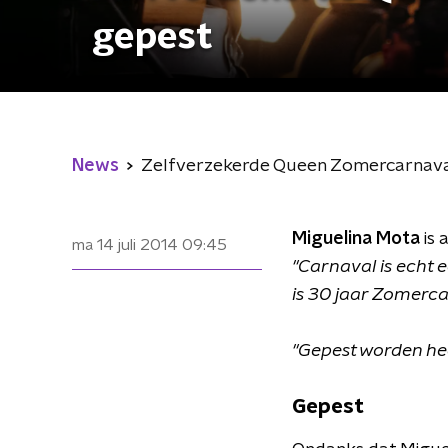
gepest
News
Zelfverzekerde Queen Zomercarnava
Miguelina Mota
is 
ma 14 juli 2014
09:45
"Carnaval is echt ee
is 30 jaar Zomerca
"Gepest worden he
Gepest