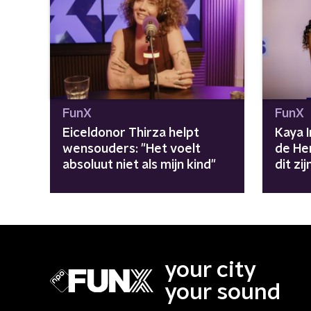
FunX
FunX
Eiceldonor Thirza helpt
Kaya 
wensouders: "Het voelt
de He
absoluut niet als mijn kind"
dit zi
stude
your city
your sound