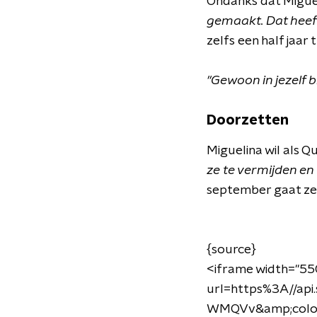
Ondanks dat Miguel
gemaakt. Dat heeft
zelfs een half jaar
"Gewoon in jezelf b
Doorzetten
Miguelina wil als
ze te vermijden en 
september gaat ze a
{source}
<iframe width="550
url=https%3A//ap
WMQVv&amp;color