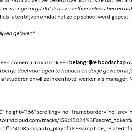
ina Mota zo zelfverzekerd overkomt, is ze dat niet alt
 ervoor gezorgd dat ik nu zo zelfverzekerd ben en dat i
 thuis laten blijven omdat het ze op school werd gepest.
lijven geloven"
 Queen Zomercarnaval ook een
belangrijke boodschap
ov
toch je doel voor ogen te houden en dat je gewoon in jez
fstuderen en wil ze in een hotel werken als manager. M
" height="166" scrolling="no" frameborder="no" src="
i.soundcloud.com/tracks/158615024%3Fsecret_token
=ff5500&amp;auto_play=false&amp;hide_related=f