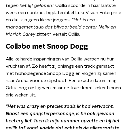
tegen het lijf gelopen."
Odillia scoorde in haar laatste
week een contract bij platenlabel LukeVision Enterprise
en dat zijn geen kleine jongens!
"Het is een
managementduo dat bijvoorbeeld achter Nelly en
Mariah Carey zitten",
vertelt Odilia.
Collabo met Snoop Dogg
Alle keiharde inspanningen van Odillia werpen nu hun
vruchten af. Zo heeft zij onlangs een track gemaakt
met hiphoplegende Snoop Dogg en vlogen zij samen
naar Aruba voor de clipshoot. Een exacte datum mag
Odillia nog niet geven, maar de track komt zeker binnen
drie weken uit.
"Het was crazy en precies zoals ik had verwacht.
Naast een gangsterpersonage, is hij ook gewoon
heel erg lief. Toen ik mijn nummer opzette en hij het
gelijk tof vond, voelde dat echt als de allergrootste