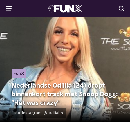
FunX
Nederlandse Odillia (24) dropt
binnenkort track met Snoop Dogg:
"Het was crazy"
foto:
Instagram: @odilliahh