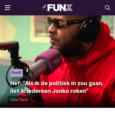
FunX
Hef: ''Als ik de politiek in zou gaan,
liet ik iedereen Jonko roken''
foto:
FunX