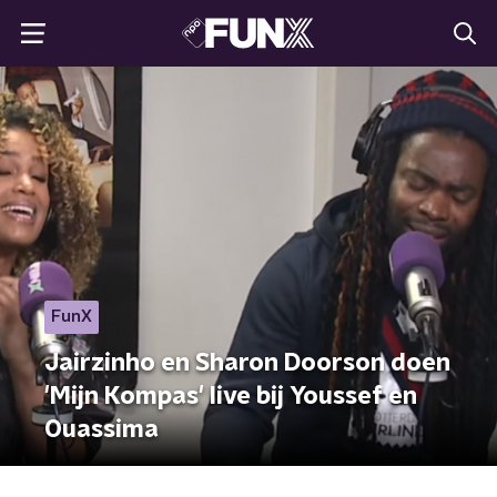
FunX
Jairzinho en Sharon Doorson doen
'Mijn Kompas' live bij Youssef en
Ouassima