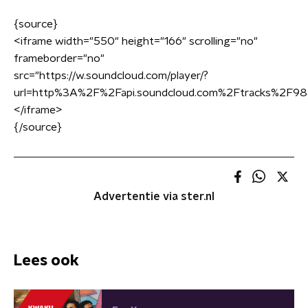
{source}
<
iframe width="550" height="166" scrolling="no"
frameborder="no"
src="https://w.soundcloud.com/player/?
url=http%3A%2F%2Fapi.soundcloud.com%2Ftracks%2F98
<
/iframe
>
{/source}
Advertentie via ster.nl
Lees ook