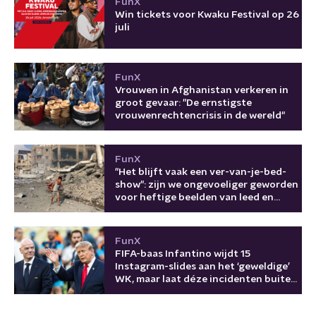
FunX
Win tickets voor Kwaku Festival op 26
juli
FunX
Vrouwen in Afghanistan verkeren in
groot gevaar: "De ernstigste
vrouwenrechtencrisis in de wereld"
FunX
"Het blijft vaak een ver-van-je-bed-
show": zijn we ongevoeliger geworden
voor heftige beelden van leed en
oorlog?
FunX
FIFA-baas Infantino wijdt 15
Instagram-slides aan het ‘geweldige’
WK, maar laat déze incidenten buiten
beeld