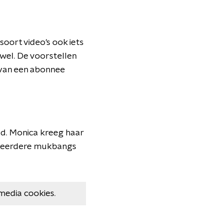
oort video's ook iets
wel. De voorstellen
 van een abonnee
ad. Monica kreeg haar
meerdere mukbangs
media cookies.