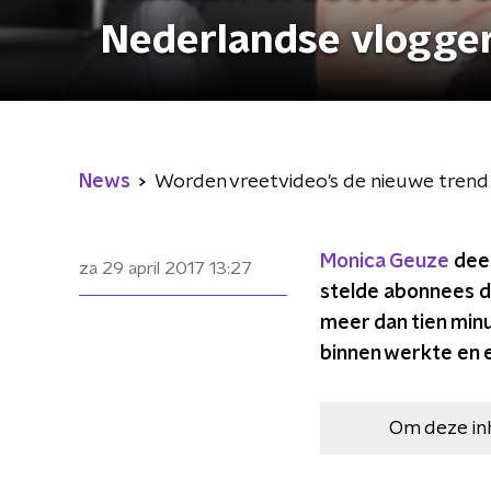
Nederlandse vlogge
News
Worden vreetvideo's de nieuwe tren
Monica Geuze
deed
za 29 april 2017
13:27
stelde abonnees de
meer dan tien minu
binnen werkte en 
Om deze in