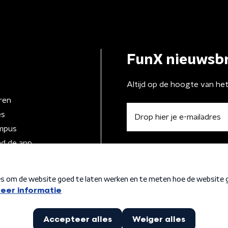
FunX nieuwsbr
Altijd op de hoogte van he
ren
es
mpus
d de app