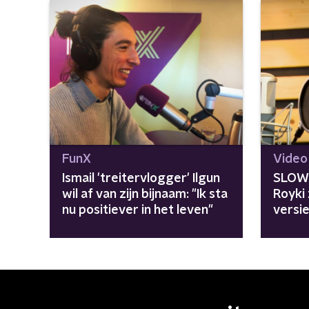
FunX
Video
Ismail 'treitervlogger' Ilgun
SLOW
wil af van zijn bijnaam: "Ik sta
Royki
nu positiever in het leven"
versie
Monic