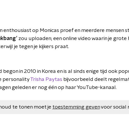
n enthousiast op Monicas proef en meerdere mensen st
ukbang'
zou uploaden; een online video waarin je grot
rwijl je tegen je kijkers praat.
begon in 2010 in Korea en is al sinds enige tijd ook popu
e personality
Trisha Paytas
bijvoorbeeld deelt regelmat
agen geleden er nog één op haar YouTube-kanaal.
houd te tonen moet je
toestemming geven
voor social 