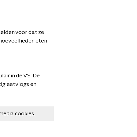
elden voor dat ze
e hoeveelheden eten
lair in de VS. De
ig eetvlogs en
media cookies.