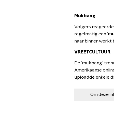
Mukbang
Volgers reageerde
regelmatig een
'm
naar binnen werkt te
VREETCULTUUR
De 'mukbang' trend 
Amerikaanse onlin
uploadde enkele d
Om deze in