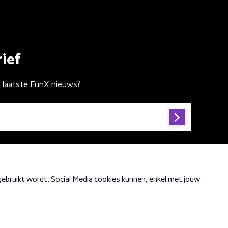
ief
t laatste FunX-nieuws?
Cookiebeleid