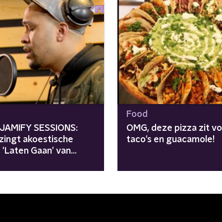
Food
JAMIFY SESSIONS:
OMG, deze pizza zit vo
 zingt akoestische
taco's en guacamole!
 'Laten Gaan' van
a Geuze