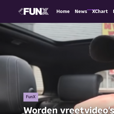
Home
News
XChart
FunX
Worden vreetvideo's