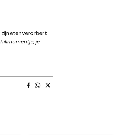
zijn eten verorbert
chillmomentje, je