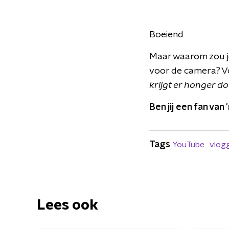
Boeiend
Maar waarom zou je
voor de camera? V
krijgt er honger doo
Ben jij een fan van
Tags
YouTube
vlog
Lees ook