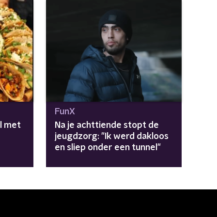
FunX
l met
Na je achttiende stopt de
jeugdzorg: "Ik werd dakloos
en sliep onder een tunnel"