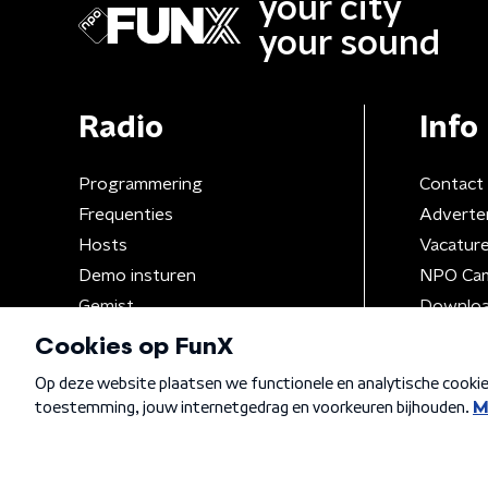
your city
your sound
Radio
Info
Programmering
Contact
Frequenties
Adverte
Hosts
Vacatur
Demo insturen
NPO Ca
Gemist
Downloa
Algemene voorwaarden
Privacybeleid