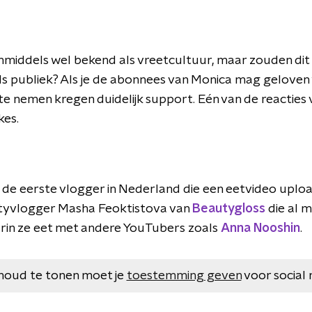
nmiddels wel bekend als vreetcultuur, maar zouden dit s
ds publiek? Als je de abonnees van Monica mag geloven 
e nemen kregen duidelijk support. Eén van de reacties
kes.
t de eerste vlogger in Nederland die een eetvideo uplo
utyvlogger Masha Feoktistova van
Beautygloss
die al 
rin ze eet met andere YouTubers zoals
Anna Nooshin
.
houd te tonen moet je
toestemming geven
voor social 