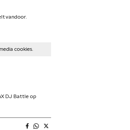
lt vandoor.
media cookies.
unX DJ Battle op