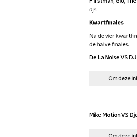
F1rstman
,
Gio
,
The
dj's.
Kwartfinales
Na de vier kwartfi
de halve finales
.
De La Noise VS DJ
Om deze in
Mike Motion VS Dj
Om deze in