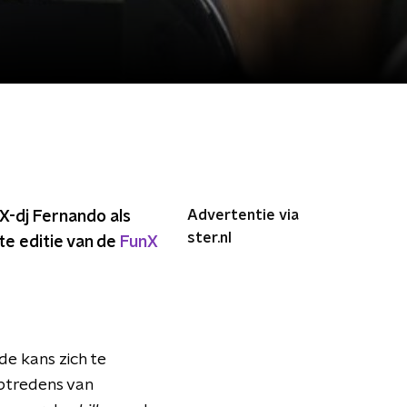
Advertentie via
X-dj Fernando als
ster.nl
te editie van de
FunX
de kans zich te
ptredens van