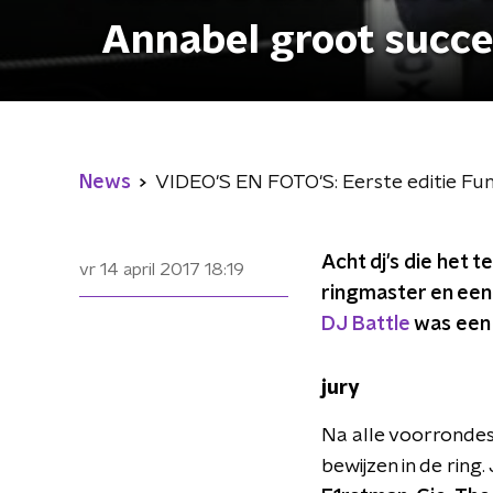
Annabel groot succe
News
VIDEO'S EN FOTO'S: Eerste editie Fun
Acht dj's die het 
vr 14 april 2017
18:19
ringmaster en een 
DJ Battle
was een 
jury
Na alle voorrondes 
bewijzen in de ring