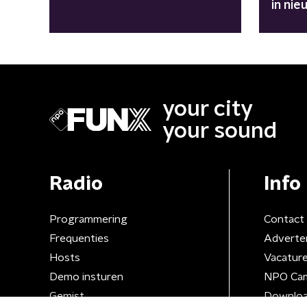
in nie
your city
your sound
Radio
Info
Programmering
Contact
Frequenties
Adverte
Hosts
Vacatur
Demo insturen
NPO Ca
Gemist
Downloa