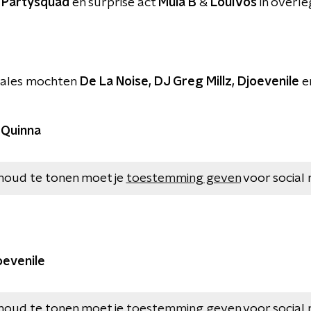
 Partysquad
en surprise act
Mula B
&
LouiVos
in overle
nales mochten
De La Noise, DJ Greg Millz, Djoevenile
e
 Quinna
houd te tonen moet je
toestemming geven
voor social 
oevenile
houd te tonen moet je
toestemming geven
voor social 