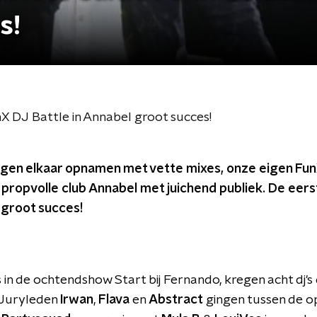
s!
X DJ Battle in Annabel groot succes!
tegen elkaar opnamen met vette mixes, onze eigen Fun
propvolle club Annabel met juichend publiek. De eers
groot succes!
in de ochtendshow Start bij Fernando, kregen acht dj's 
. Juryleden
Irwan
,
Flava
en
Abstract
gingen tussen de o