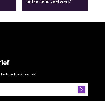
ontzettend veel werk"
ief
t laatste FunX-nieuws?