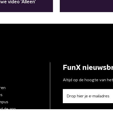
uwe video 'Alleen'
FunX nieuwsbr
Altijd op de hoogte van he
ren
es
mpus
d de app