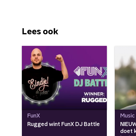
Lees ook
FunX
Music
Rugged wint FunX DJ Battle
NIEUW
doet 