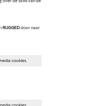
g over de
skills
van de
n
RUGGED
door naar
media cookies.
media cookies.