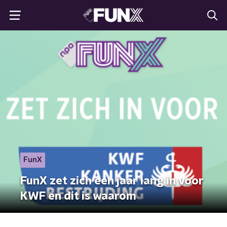
FunX
FunX zet zich een jaar lang in voor
KWF en dit is waarom