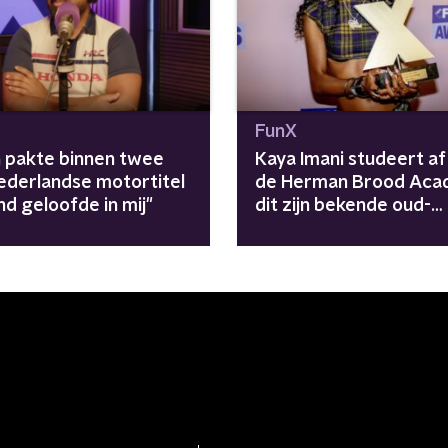
FunX
 pakte binnen twee
Kaya Imani studeert af
Nederlandse motortitel
de Herman Brood Aca
d geloofde in mij"
dit zijn bekende oud-
studenten