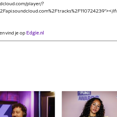
ndcloud.com/player/?
2Fapi.soundcloud.com%2Ftracks%2F110724239"></i
n vind je op
Edgie.nl