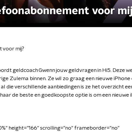
lefoonabonnement voor mi
 voor mij?
ordt geldcoach Gwenn jouw geldvragen in Hi5. Deze we
rige Zulema binnen. Ze wil zo graag een nieuwe iPhone 
 die verschillende aanbiedingen is ze het overzicht ee
 haar de beste en goedkoopste optie is om een nieuwe iP
%" height="166" scrolling="no" frameborder="no"