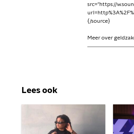
src="https://w.sou
url=http%3A%2F%
{/source}
Meer over geldzake
Lees ook