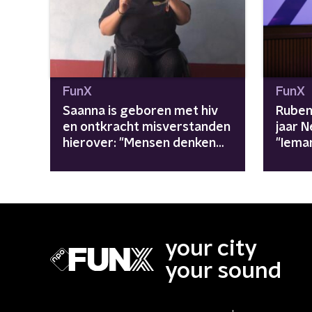
FunX
FunX
Saanna is geboren met hiv
Ruben
en ontkracht misverstanden
jaar 
hierover: "Mensen denken
"Ieman
soms dat ik heel wild ben"
your city
your sound