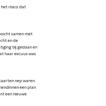
 het risico dat
j kocht samen met
echt en de
iging bij gedaan en
at haar excuus was
kaarten nep waren.
riendinnen een plan
unt een nieuwe