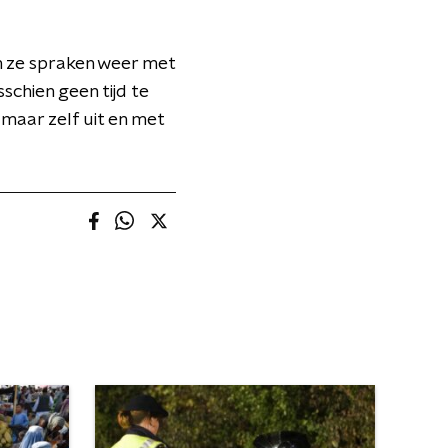
n ze spraken weer met
sschien geen tijd te
maar zelf uit en met