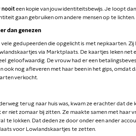
r
nooit
een kopie van jouw identiteitsbewijs. Je loopt dan
entiteit gaan gebruiken om andere mensen op te lichten.
er dan genezen
de vele gedupeerden die opgelicht is met nepkaarten. Zi
wlandskaartjes via Marktplaats. De kaartjes leken net 
el geloofwaardig. De vrouw had er een betalingsbevest
 ook nog afleveren met haar been in het gips, omdat d
arten verkocht.
derweg terug naar huis was, kwam ze erachter dat de 
t er niet zomaar bij zitten. Ze maakte samen met haar v
val te lokken. Dat deden ze door onder een ander acco
aats voor Lowlandskaartjes te zetten.