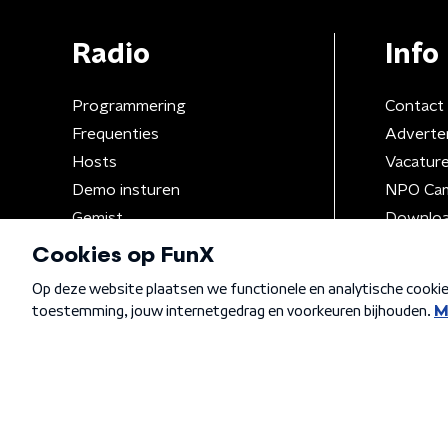
Radio
Info
Programmering
Contact
Frequenties
Adverte
Hosts
Vacatur
Demo insturen
NPO Ca
Gemist
Downloa
Algemene voorwaarden
Privacybeleid