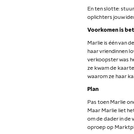
En ten slotte: stuu
oplichters jouw id
Voorkomen is bet
Marlie is één van 
haar vriendinnen lo
verkoopster was he
ze kwam de kaarten
waarom ze haar ka
Plan
Pas toen Marlie on
Maar Marlie liet he
om de dader in de 
oproep op Marktpl