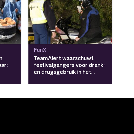
FunX
n
TeamAlert waarschuwt
ar:
festivalgangers voor drank-
en drugsgebruik in het
in de
verkeer: "47.000 keer in
2025"