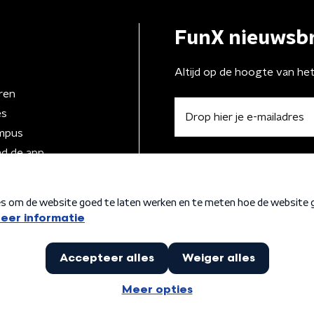
FunX nieuwsbr
Altijd op de hoogte van he
ren
es
mpus
d de app