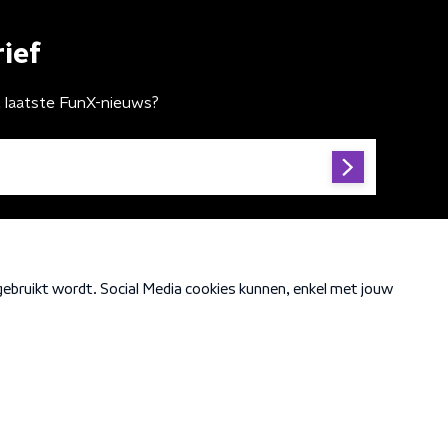
ief
t laatste FunX-nieuws?
Cookiebeleid