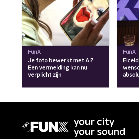
FunX
FunX
Je foto bewerkt met AI?
Eiceld
Een vermelding kan nu
wenso
verplicht zijn
absolu
your city
your sound