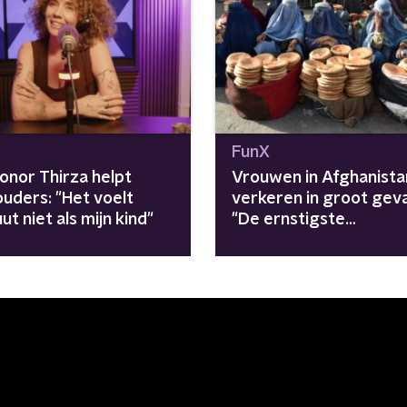
FunX
onor Thirza helpt
Vrouwen in Afghanista
uders: "Het voelt
verkeren in groot geva
ut niet als mijn kind"
"De ernstigste
vrouwenrechtencrisis 
wereld"