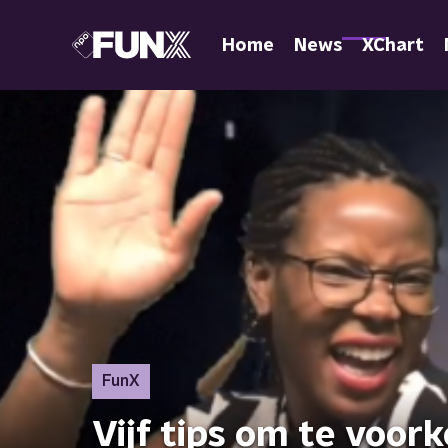
Home
News
XChart
FunX
Vijf tips om te voor