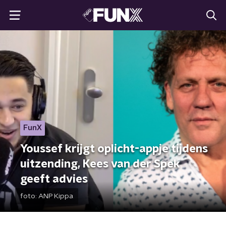
FunX
Youssef krijgt oplicht-appje tijdens
uitzending, Kees van der Spek
geeft advies
foto:
ANP Kippa