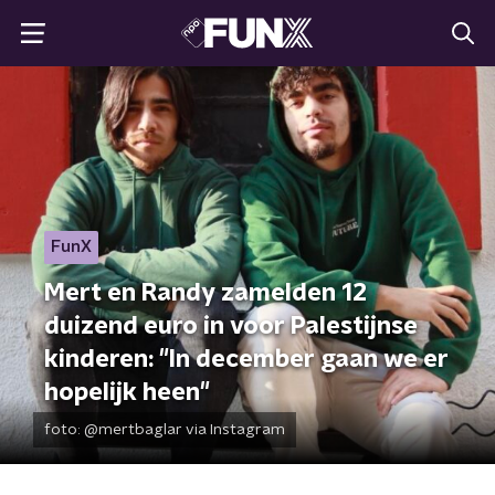
FunX
Mert en Randy zamelden 12
duizend euro in voor Palestijnse
kinderen: "In december gaan we er
hopelijk heen"
foto:
@mertbaglar via Instagram