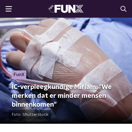
FunX
IC-verpleegkundige Miriam: "We
merken dat er minder mensen
binnenkomen"
foto:
Shutterstock