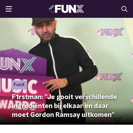
FunX
F1rstman: ''Je gooit verschillende
ingrediënten bij elkaar en daar
moet Gordon Ramsay uitkomen''