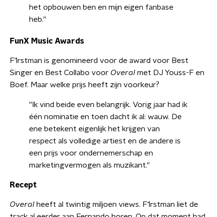
het opbouwen ben en mijn eigen fanbase
heb.''
FunX Music Awards
F1rstman is genomineerd voor de award voor Best
Singer en Best Collabo voor
Overal
met DJ Youss-F en
Boef. Maar welke prijs heeft zijn voorkeur?
''Ik vind beide even belangrijk. Vorig jaar had ik
één nominatie en toen dacht ik al: wauw. De
ene betekent eigenlijk het krijgen van
respect als volledige artiest en de andere is
een prijs voor ondernemerschap en
marketingvermogen als muzikant.''
Recept
Overal
heeft al twintig miljoen views. F1rstman liet de
track al eerder aan Fernando horen. Op dat moment had