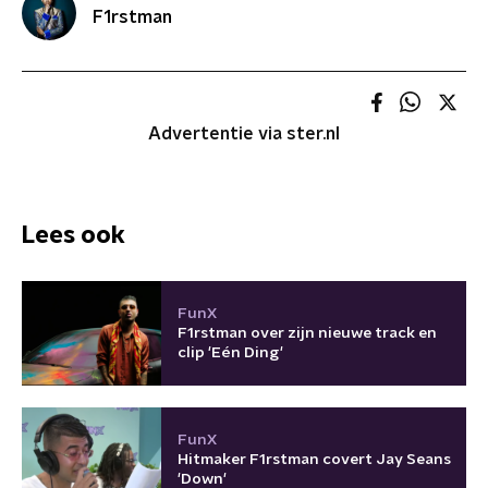
F1rstman
Advertentie via ster.nl
Lees ook
FunX
F1rstman over zijn nieuwe track en
clip 'Eén Ding'
FunX
Hitmaker F1rstman covert Jay Seans
'Down'