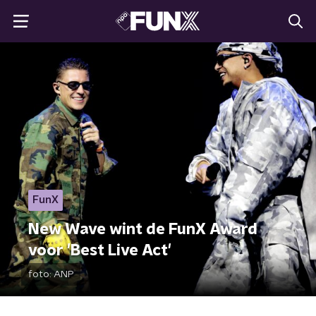
FunX
New Wave wint de FunX Award
voor 'Best Live Act'
foto:
ANP