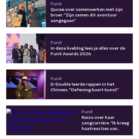
FunX
Qucee over samenwerken met zijn
broer: "Zijn samen dit avontuur
aangegaan"
FunX
In deze liveblog lees je alles over de
FunX Awards 2026
FunX
D-Double leerde rappen in het
Chinees: "Oefening baart kunst"
FunX
Naiza over haar
zangcarrière: "Ik kreeg
haatreacties van
Amerikanen"