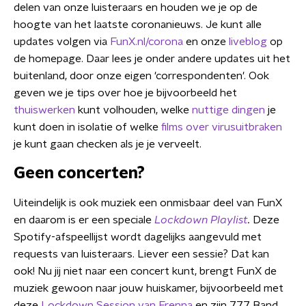
delen van onze luisteraars en houden we je op de
hoogte van het laatste coronanieuws. Je kunt alle
updates volgen via
FunX.nl/corona
en onze
liveblog
op
de homepage. Daar lees je onder andere updates uit het
buitenland, door onze eigen 'correspondenten'. Ook
geven we je tips over hoe je bijvoorbeeld het
thuiswerken
kunt volhouden, welke
nuttige dingen
je
kunt doen in isolatie of welke
films over virusuitbraken
je kunt gaan checken als je je verveelt.
Geen concerten?
Uiteindelijk is ook muziek een onmisbaar deel van FunX
en daarom is er een speciale
Lockdown Playlist
.
Deze
Spotify-afspeellijst wordt dagelijks aangevuld met
requests van luisteraars. Liever een sessie? Dat kan
ook! Nu jij niet naar een concert kunt, brengt FunX de
muziek gewoon naar jouw huiskamer, bijvoorbeeld met
deze
Lockdown Session van Frenna
en zijn 777 Band.