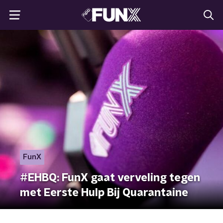
FunX
#EHBQ: FunX gaat verveling tegen
met Eerste Hulp Bij Quarantaine