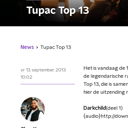
Tupac Top 13
News
Tupac Top 13
Het is vandaag de 
vr 13 september 2013
de legendarische r
10:02
Top 13, die is same
hier de uitzending 
Darkchild
(deel 1)
{audio}http://dow