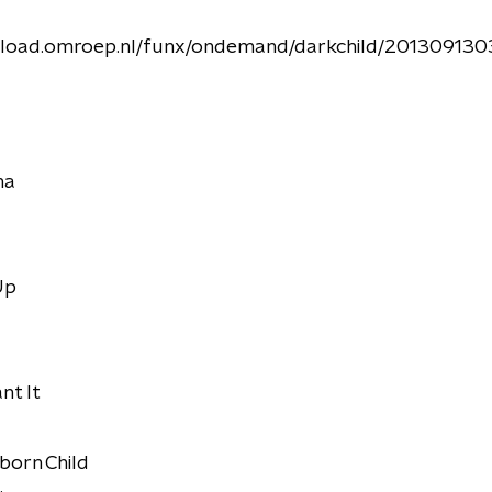
nload.omroep.nl/funx/ondemand/darkchild/20130913
ha
Up
nt It
born Child