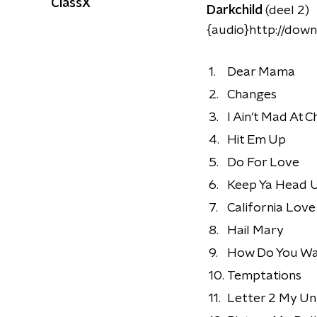
ClassX
Darkchild
(deel 2)
{audio}http://dow
1.
Dear Mama
2.
Changes
3.
I Ain't Mad At C
4.
Hit Em Up
5.
Do For Love
6.
Keep Ya Head 
7.
California Love
8.
Hail Mary
9.
How Do You Wa
10.
Temptations
11.
Letter 2 My Un