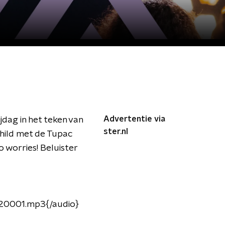
Advertentie via
dag in het teken van
ster.nl
child met de Tupac
 worries! Beluister
020001.mp3{/audio}