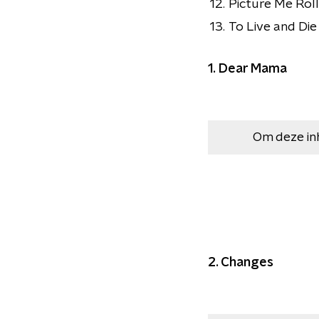
12.
Picture Me Roll
13.
To Live and Die
1. Dear Mama
Om deze in
2. Changes