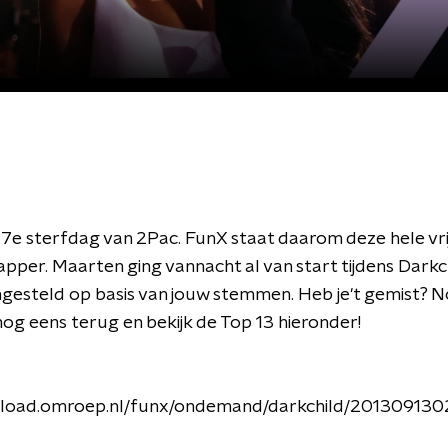
17e sterfdag van 2Pac. FunX staat daarom deze hele vrij
apper. Maarten ging vannacht al van start tijdens Dark
ngesteld op basis van jouw stemmen. Heb je't gemist? No
nog eens terug en bekijk de Top 13 hieronder!
nload.omroep.nl/funx/ondemand/darkchild/20130913