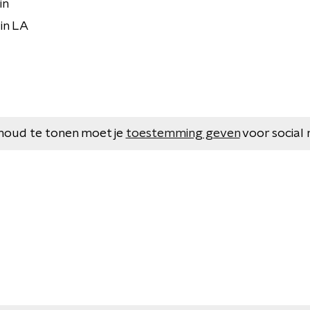
in
 in LA
houd te tonen moet je
toestemming geven
voor social 