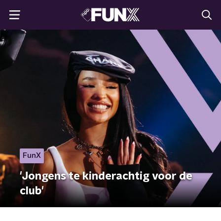
FunX
'Jongens te kinderachtig voor de
club'