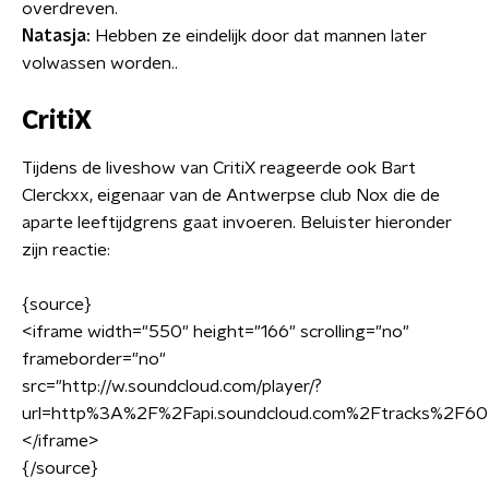
overdreven.
Natasja:
Hebben ze eindelijk door dat mannen later
volwassen worden..
CritiX
Tijdens de liveshow van CritiX reageerde ook Bart
Clerckxx, eigenaar van de Antwerpse club Nox die de
aparte leeftijdgrens gaat invoeren. Beluister hieronder
zijn reactie:
{source}
<
iframe width="550" height="166" scrolling="no"
frameborder="no"
src="http://w.soundcloud.com/player/?
url=http%3A%2F%2Fapi.soundcloud.com%2Ftracks%2F60
<
/iframe
>
{/source}