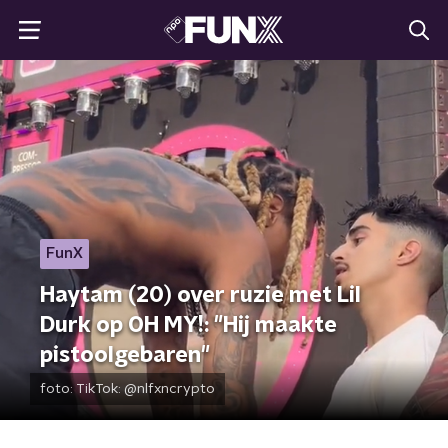
FunX
Haytam (20) over ruzie met Lil
Durk op OH MY!: "Hij maakte
pistoolgebaren"
foto:
TikTok: @nlfxncrypto