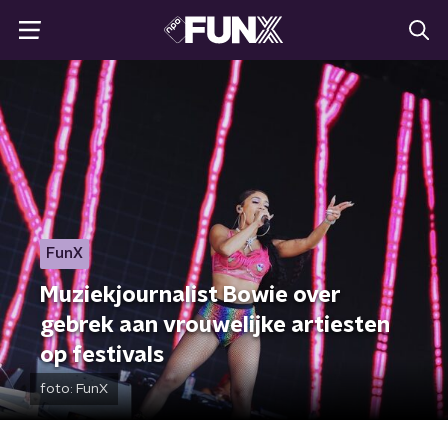
FunX
Muziekjournalist Bowie over
gebrek aan vrouwelijke artiesten
op festivals
foto:
FunX