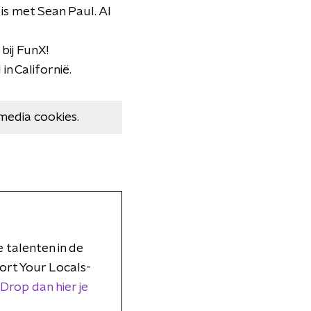
is met Sean Paul. Al
bij FunX!
n Californië.
media cookies.
talenten in de
port Your Locals-
Drop dan hier je