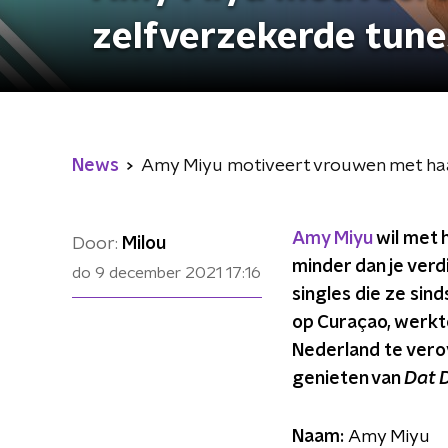
zelfverzekerde tune
News
Amy Miyu motiveert vrouwen met haa
Amy Miyu
wil met 
Door:
Milou
minder dan je verd
do 9 december 2021
17:16
singles die ze sin
op Curaçao, werkte
Nederland te ver
genieten van
Dat 
Naam:
Amy Miyu