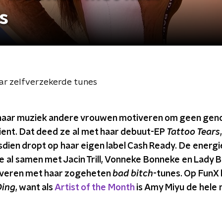
s
r zelfverzekerde tunes
haar muziek andere vrouwen motiveren om geen ge
ient. Dat deed ze al met haar debuut-EP
Tattoo Tears
dsdien dropt op haar eigen label Cash Ready. De energ
 al samen met Jacin Trill, Vonneke Bonneke en Lady B
overen met haar zogeheten
bad bitch
-tunes. Op FunX 
Ding
, want als
Artist of the Month
is Amy Miyu de hele 