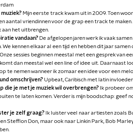
erdam
l muziek?
Mijn eerste track kwam uit in 2009. Toen woo
en aantal vriendinnen voor de grap een track te maken.
k aan het uitbrengen.
spiratie vandaan?
De afgelopen jaren werk ik vaak samen 
 We kennen elkaar al een tijd en hebben dit jaar samen 
Onze sessies beginnen meestal met een gesprek van ee
 komt dan meestal wel een line of idee uit. Daarnaast loop
op te nemen wanneer ik zomaar een idee voor een melod
ound omschrijven?
Upbeat, Caribisch met latin invloede
p die je met je muziek wil overbrengen?
Ik probeer om
uiten te laten komen. Verder is mijn boodschap: geef n
ster je zelf graag?
Ik luister veel naar artiesten zoals 
en Stefflon Don, maar ook naar Linkin Park, Bob Marley 
ben.