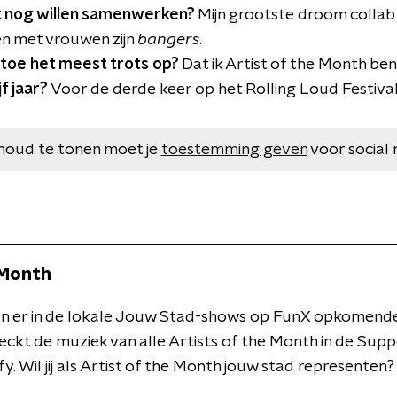
it nog willen samenwerken?
Mijn grootste droom collab 
n met vrouwen zijn
bangers
.
 toe het meest trots op?
Dat ik Artist of the Month ben 
jf jaar?
Voor de derde keer op het Rolling Loud Festival i
houd te tonen moet je
toestemming geven
voor social 
 Month
n er in de lokale Jouw Stad-shows op FunX opkomende 
heckt de muziek van alle Artists of the Month in de Sup
fy. Wil jij als Artist of the Month jouw stad representen?