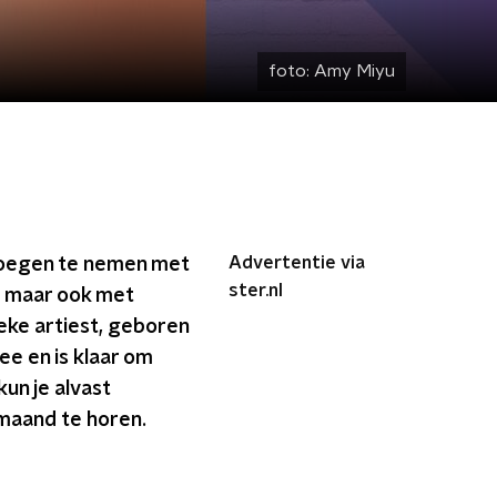
foto:
Amy Miyu
Advertentie via
noegen te nemen met
ster.nl
, maar ook met
ieke artiest, geboren
ee en is klaar om
kun je alvast
maand te horen.