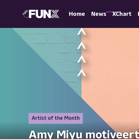
Home
News
XChart
Artist of the Month
Amy Miyu motiveert