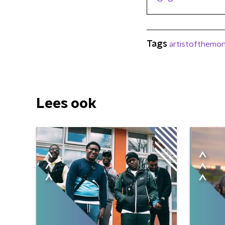
Tags
artistofthemo
Lees ook