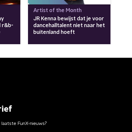
Artist of the Month
ny
JR Kenna bewijst dat je voor
l r&b-
dancehalltalent niet naar het
e
buitenland hoeft
ief
t laatste FunX-nieuws?