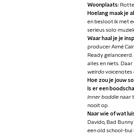
Woonplaats:
Rott
Hoelang maak je a
en besloot ik met e
serieus solo muzie
Waar haal je je in
producer Aimé Cain.
Ready gelanceerd. 
alles en niets. Daar
weirdo
voicenotes 
Hoe zou je jouw s
Is er een boodscha
inner baddie
naar b
nooit op.
Naar wie of wat lui
Davido, Bad Bunny 
een old school-bui 