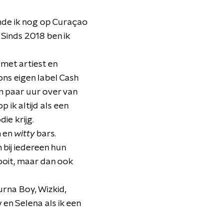
nde ik nog op Curaçao
 Sinds 2018 ben ik
met artiest en
ons eigen label Cash
n paar uur over van
 ik altijd als een
ie krijg.
n en
witty
bars.
 bij iedereen hun
ooit, maar dan ook
Burna Boy, Wizkid,
en Selena als ik een