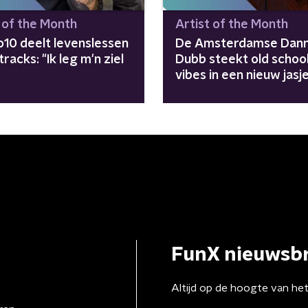
t of the Month
Artist of the Month
o10 deelt levenslessen
De Amsterdamse Dan
 tracks: "Ik leg m'n ziel
Dubb steekt old schoo
"
vibes in een nieuw jasj
FunX nieuwsbr
Altijd op de hoogte van he