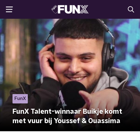
FunX
FunX Talent-winnaar Buikje komt
met vuur bij Youssef & Ouassima