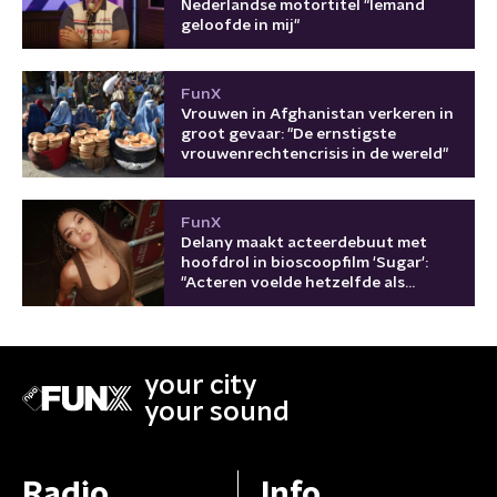
Nederlandse motortitel "Iemand
geloofde in mij"
FunX
Vrouwen in Afghanistan verkeren in
groot gevaar: "De ernstigste
vrouwenrechtencrisis in de wereld"
FunX
Delany maakt acteerdebuut met
hoofdrol in bioscoopfilm 'Sugar':
"Acteren voelde hetzelfde als
optreden"
your city
your sound
Radio
Info