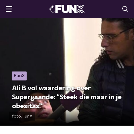
FunX
Ali B vol waardering over
Supergaande: "Steek die maar in je
obesitas!"
foto:
FunX