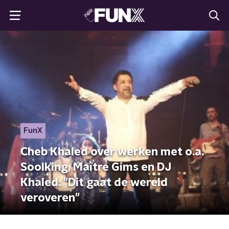
FunX
Cheb Khaled over werken met o.a.
Soolking, Maître Gims en DJ
Khaled: "Dit gaat de wereld
veroveren"