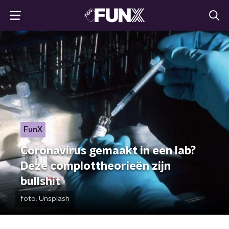
FunX
Coronavirus gemaakt in een lab?
Deze complottheorieën zijn
bullshit
foto:
Unsplash