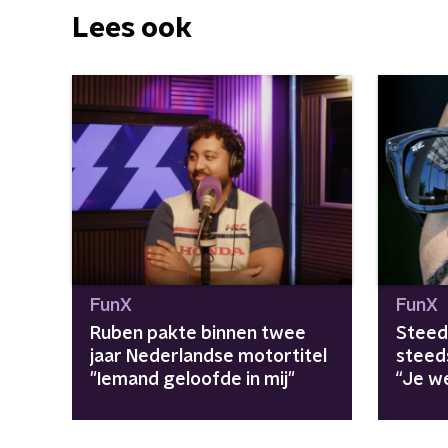
Lees ook
FunX
FunX
Ruben pakte binnen twee
Steeds
jaar Nederlandse motortitel
steed
"Iemand geloofde in mij"
“Je w
wordt