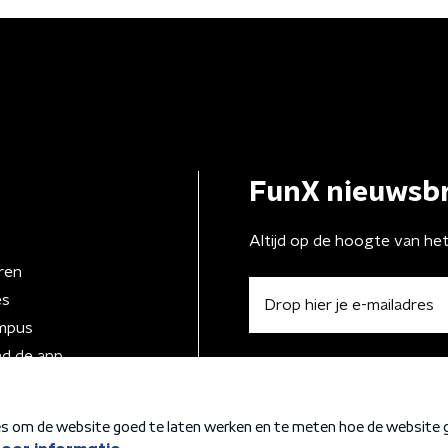
FunX nieuwsbr
Altijd op de hoogte van he
ren
es
mpus
d de app