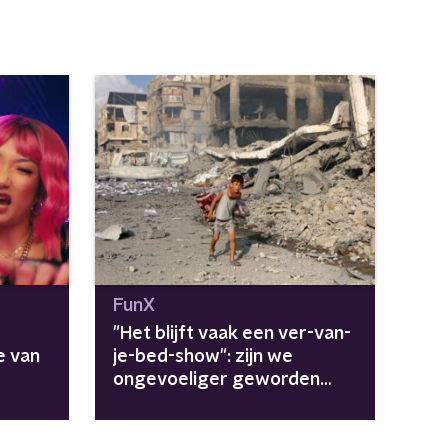
FunX
"Het blijft vaak een ver-van-
e van
je-bed-show": zijn we
ongevoeliger geworden
voor heftige beelden van
leed en oorlog?