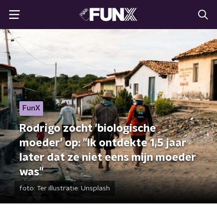
FunX
Rodrigo zocht 'biologische
moeder' op: "Ik ontdekte 1,5 jaar
later dat ze niet eens mijn moeder
was"
foto:
Ter illustratie: Unsplash