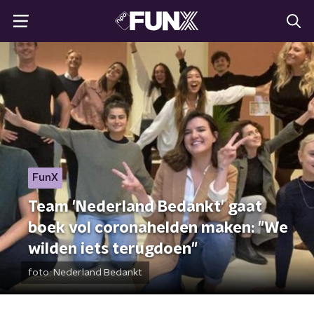
FunX
Team 'Nederland Bedankt' gaat
boek vol coronahelden maken: "We
wilden iets terugdoen"
foto:
Nederland Bedankt