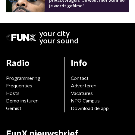
privacyvragen: “Je weet niet wanneer
je wordt gefilmd”
your city
your sound
Radio
Info
Programmering
Contact
Frequenties
Adverteren
Hosts
Vacatures
Demo insturen
NPO Campus
Gemist
Download de app
FunX nieuwsbrief