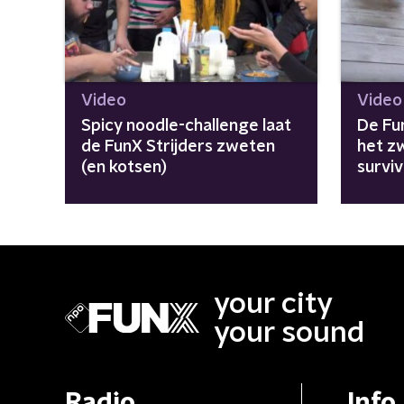
Video
Video
Spicy noodle-challenge laat
De Fu
de FunX Strijders zweten
het z
(en kotsen)
survi
your city
your sound
Radio
Info