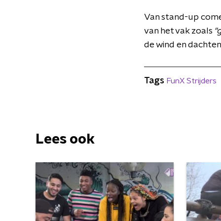
Van stand-up come
van het vak zoals
"
de wind en dachten
Tags
FunX Strijders
Lees ook