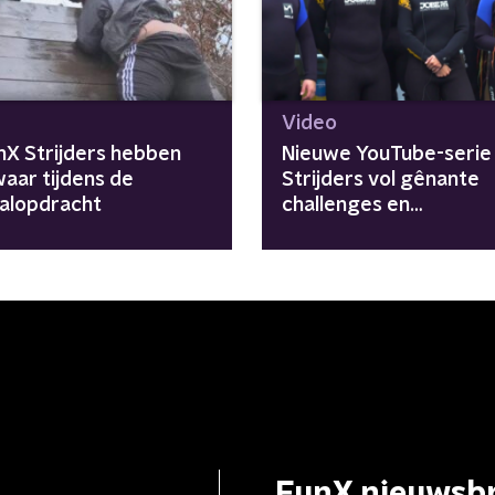
Video
nX Strijders hebben
Nieuwe YouTube-serie
waar tijdens de
Strijders vol gênante
valopdracht
challenges en
tegenprestaties
FunX nieuwsbr