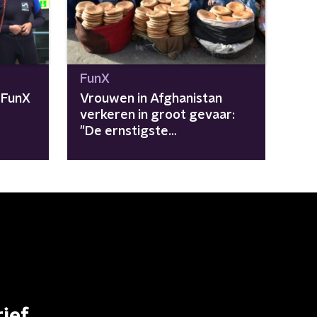
FunX
 FunX
Vrouwen in Afghanistan
verkeren in groot gevaar:
"De ernstigste
vrouwenrechtencrisis in de
wereld"
ief