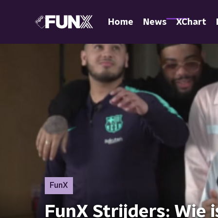
Home
News
XChart
FunX
FunX Strijders: Wie 