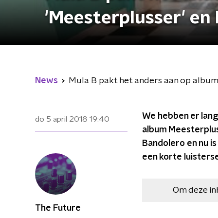
'Meesterplusser' en 
News
Mula B pakt het anders aan op album 
We hebben er lang
do 5 april 2018
19:40
album Meesterplus
Bandolero en nu is
een korte luisters
Om deze in
The Future