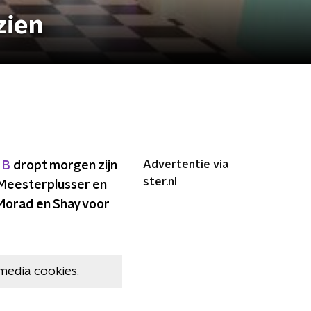
zien
Advertentie via
 B
dropt morgen zijn
ster.nl
 Meesterplusser en
 Morad en Shay voor
media cookies.