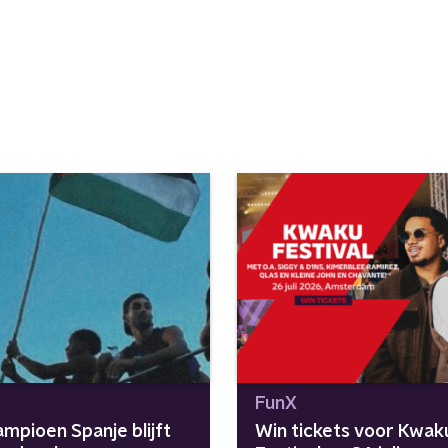
FunX
mpioen Spanje blijft
Win tickets voor Kwak