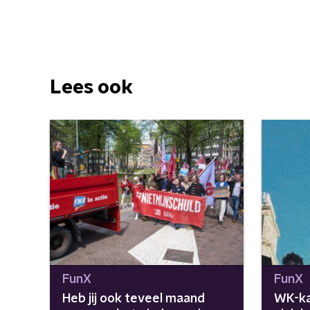
Lees ook
FunX
FunX
Heb jij ook teveel maand
WK-ka