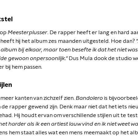
stel
 op
Meesterplusser
. De rapper heeft er lang en hard aa
h heeft hij het album zes maanden uitgesteld. Hoe dan?
album bij elkaar, maar toen besefte ik dat het niet was 
elde gewoon onpersoonlijk."
Dus Mula dook de studio w
er bij hem passen.
ijlen
meer kanten van zichzelf zien.
Bandolero
is bijvoorbeel
n de rapper gewend zijn. Denk maar niet dat het iets nieu
had. Hij houdt ervan om verschillende stijlen uit te teste
 het harder als ik een artiest lauw vind en ik niet weet 
ens hem staat alles wat een mens meemaakt op het al