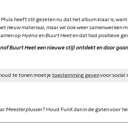
Mula heeft stil gezeten nu dat het album klaar is, want d
 met nieuw materiaal, maar wil ook weer samenwerken 
 samen op
Hyena
en
Buurt Heet
en dat had positieve ge
naf Buurt Heet een nieuwe stijl ontdekt en daar gaa
houd te tonen moet je
toestemming geven
voor social 
aar
Meesterplusser
? Houd FunX dan in de gaten voor he