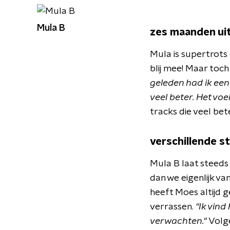
Mula B
zes maanden uit
Mula is supertrots
blij mee! Maar toc
geleden had ik een 
veel beter. Het vo
tracks die veel bet
verschillende st
Mula B laat steeds 
dan we eigenlijk va
heeft Moes altijd ge
verrassen.
"Ik vind
verwachten."
Volg