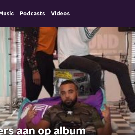
Music
Podcasts
Videos
ers aan op album