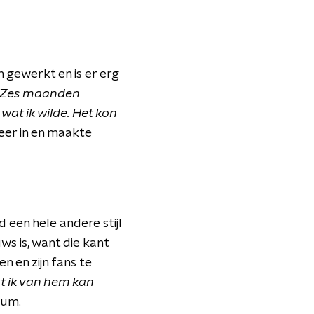
n gewerkt en is er erg
"Zes maanden
wat ik wilde. Het kon
eer in en maakte
d een hele andere stijl
ws is, want die kant
n en zijn fans te
wat ik van hem kan
bum.