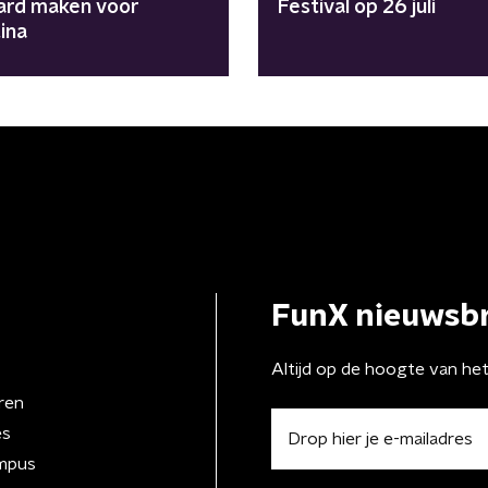
hard maken voor
Festival op 26 juli
ina
FunX nieuwsbr
Altijd op de hoogte van he
ren
es
mpus