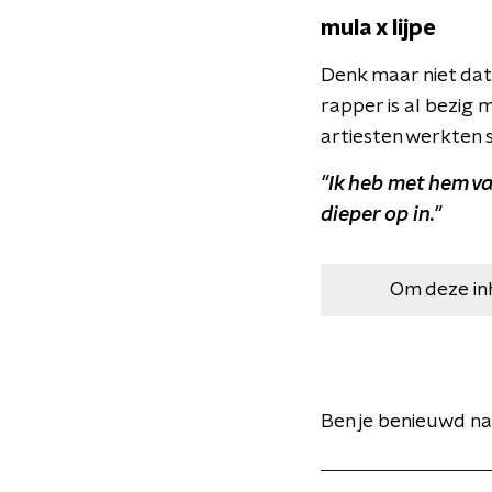
mula x lijpe
Denk maar niet dat 
rapper is al bezig
artiesten werkten
"Ik heb met hem va
dieper op in."
Om deze in
Ben je benieuwd n