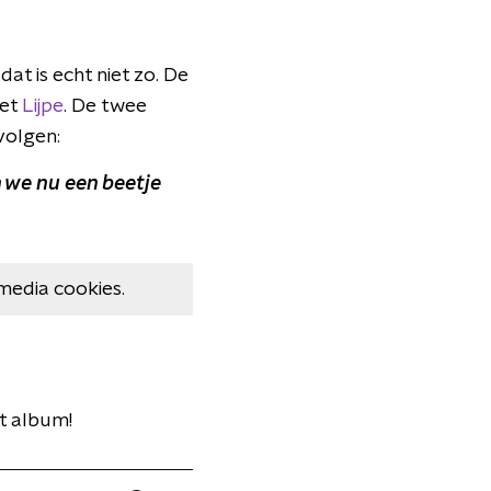
at is echt niet zo. De
met
Lijpe
. De twee
volgen:
n we nu een beetje
media cookies.
t album!