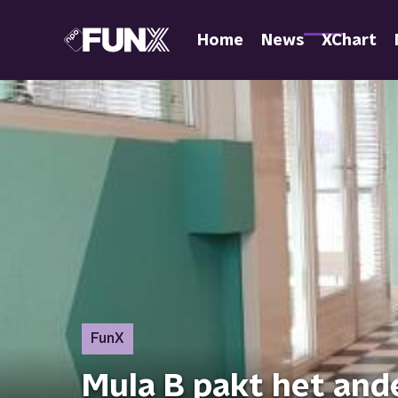
Home
News
XChart
FunX
Mula B pakt het and