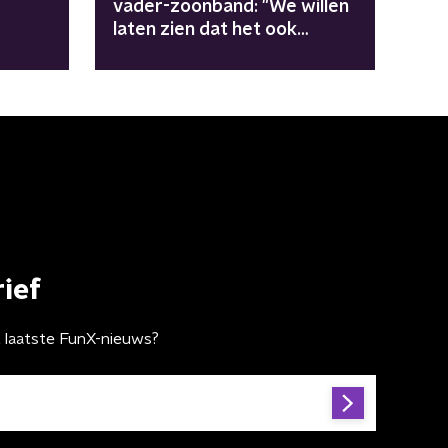
vader-zoonband: "We willen
laten zien dat het ook
anders kan"
ief
t laatste FunX-nieuws?