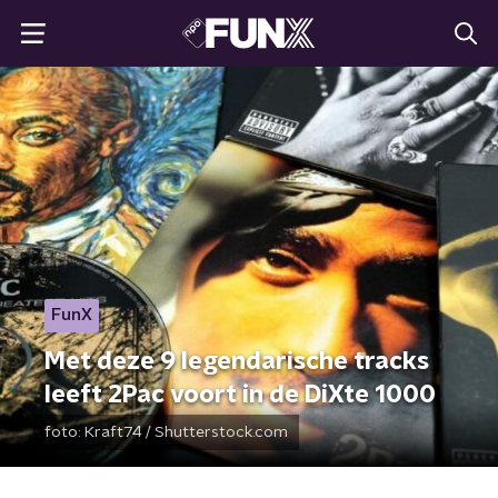
FunX
Met deze 9 legendarische tracks
leeft 2Pac voort in de DiXte 1000
foto:
Kraft74 / Shutterstock.com