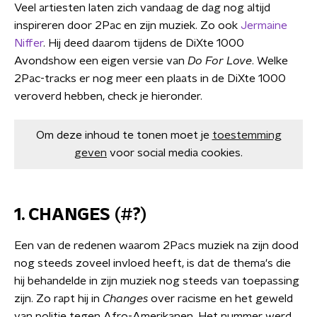
Veel artiesten laten zich vandaag de dag nog altijd
inspireren door 2Pac en zijn muziek. Zo ook
Jermaine
Niffer
. Hij deed daarom tijdens de DiXte 1000
Avondshow een eigen versie van
Do For Love
.
Welke
2Pac-tracks er nog meer een plaats in de DiXte 1000
veroverd hebben, check je hieronder.
Om deze inhoud te tonen moet je
toestemming
geven
voor social media cookies.
1. CHANGES (#?)
Een van de redenen waarom 2Pacs muziek na zijn dood
nog steeds zoveel invloed heeft, is dat de thema's die
hij behandelde in zijn muziek nog steeds van toepassing
zijn. Zo rapt hij in
Changes
over racisme en het geweld
van politie tegen Afro-Amerikanen. Het nummer werd