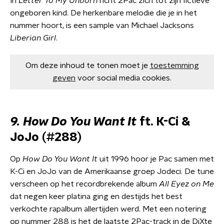
In
Letter To My Unborn
richt 2Pac zich tot zijn fictieve
ongeboren kind. De herkenbare melodie die je in het
nummer hoort, is een sample van Michael Jacksons
Liberian Girl
.
Om deze inhoud te tonen moet je
toestemming
geven
voor social media cookies.
9. How Do You Want It
ft. K-Ci &
JoJo (#288)
Op
How Do You Want It
uit 1996 hoor je Pac samen met
K-Ci en JoJo van de Amerikaanse groep Jodeci. De tune
verscheen op het recordbrekende album
All Eyez on Me
dat negen keer platina ging en destijds het best
verkochte rapalbum allertijden werd. Met een notering
op nummer 288 is het de laatste 2Pac-track in de DiXte