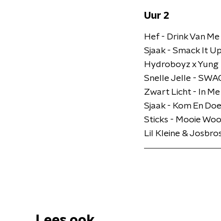
Uur 2
Hef - Drink Van Me
Sjaak - Smack It U
Hydroboyz x Yung F
Snelle Jelle - SWAG
Zwart Licht - In M
Sjaak - Kom En Do
Sticks - Mooie Woo
Lil Kleine & Josbro
Lees ook