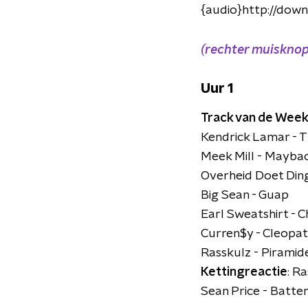
{audio}http://do
(rechter muisknop
Uur 1
Track van de Wee
Kendrick Lamar - Th
Meek Mill - Maybac
Overheid Doet Di
Big Sean - Guap
Earl Sweatshirt - C
Curren$y - Cleopat
Rasskulz - Piramid
Kettingreactie
: R
Sean Price - Batte