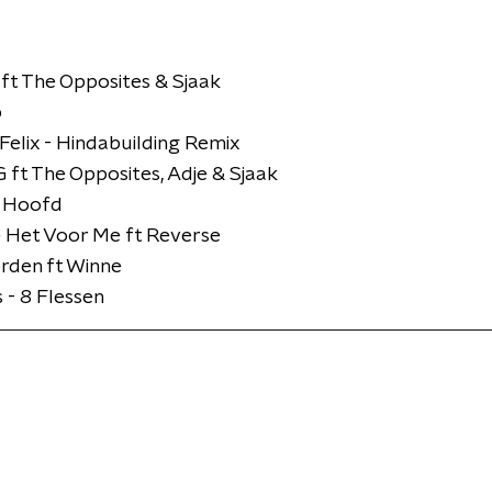
 ft The Opposites & Sjaak
p
elix - Hindabuilding Remix
 ft The Opposites, Adje & Sjaak
e Hoofd
e Het Voor Me ft Reverse
rden ft Winne
s - 8 Flessen