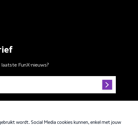
ief
t laatste FunX-nieuws?
Cookiebeleid