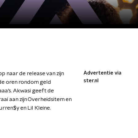
Advertentie via
p naar de release van zijn
ster.nl
m de oren rondom geld
aa's. Akwasi geeft de
aai aan zijn Overheidsitem en
rren$y en Lil Kleine.