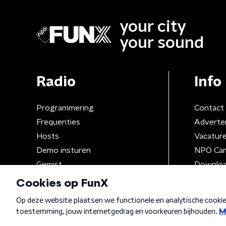
your city
your sound
Radio
Info
Programmering
Contact
Frequenties
Adverte
Hosts
Vacatur
Demo insturen
NPO Ca
Gemist
Downloa
Algemene voorwaarden
Privacybeleid