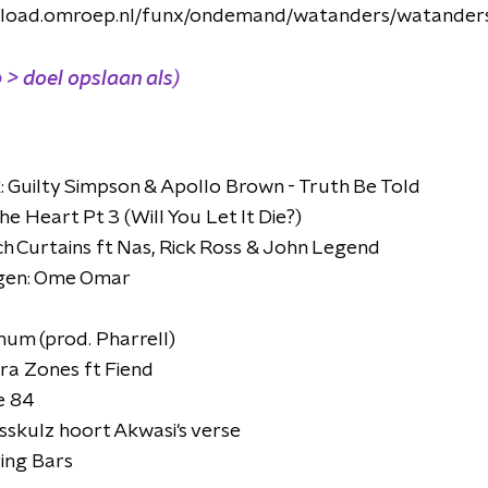
wnload.omroep.nl/funx/ondemand/watanders/watander
 > doel opslaan als)
k
: Guilty Simpson & Apollo Brown - Truth Be Told
e Heart Pt 3 (Will You Let It Die?)
h Curtains ft Nas, Rick Ross & John Legend
ngen: Ome Omar
hum (prod. Pharrell)
ra Zones ft Fiend
e 84
asskulz hoort Akwasi's verse
ring Bars