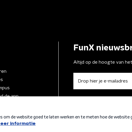
FunX nieuwsbr
Altijd op de hoogte van he
ren
es
mpus
d de app