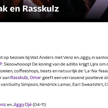
ak en Rasskulz
 op bezoek bij Wat Anders met Venz en Jiggy, in aanloo
P
. Skoowhooop! De koning van de adlibs krijgt Lijns o
oeken, coffeeshops, beats en natuurlijk de 'La-Na-Naaa
r aan
Rasskulz
,
Omar
geeft een verrassend positieve dr
 van Guilty Simpson, Kendrick Lamar, Earl Sweatshirt, Cu
enz
en
Jiggy Djé
(04-11)