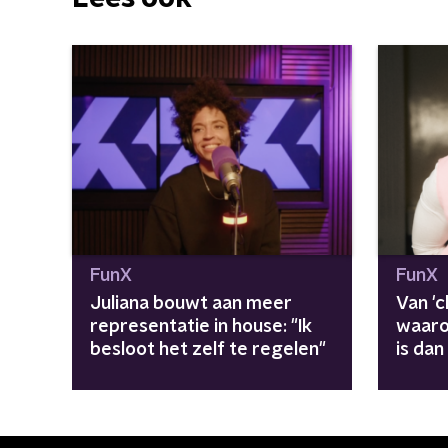
FunX
FunX
Juliana bouwt aan meer
Van 'c
representatie in house: "Ik
waaro
besloot het zelf te regelen"
is dan