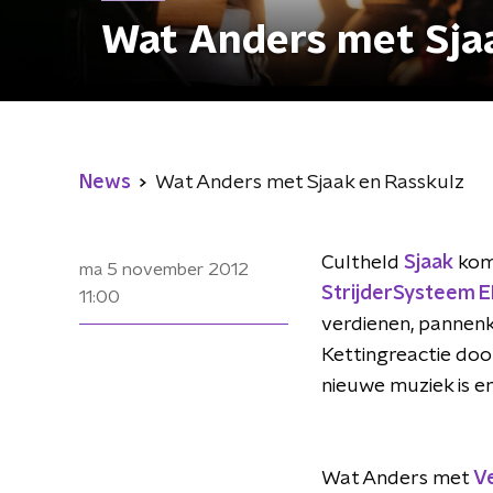
Wat Anders met Sja
News
Wat Anders met Sjaak en Rasskulz
Cultheld
Sjaak
komt
ma 5 november 2012
StrijderSysteem E
11:00
verdienen, pannenk
Kettingreactie doo
nieuwe muziek is er
Wat Anders met
V