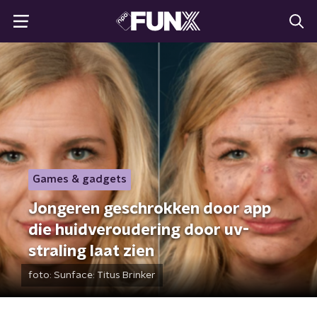
Games & gadgets
Jongeren geschrokken door app
die huidveroudering door uv-
straling laat zien
foto:
Sunface: Titus Brinker