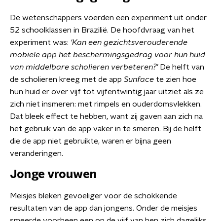
De wetenschappers voerden een experiment uit onder
52 schoolklassen in Brazilië. De hoofdvraag van het
experiment was:
'K
an een gezichtsverouderende
mobiele app het beschermingsgedrag voor hun huid
van middelbare scholieren verbeteren?'
De helft van
de scholieren kreeg met de app
Sunface
te zien hoe
hun huid er over vijf tot vijfentwintig jaar uitziet als ze
zich niet insmeren: met rimpels en ouderdomsvlekken.
Dat bleek effect te hebben, want zij gaven aan zich na
het gebruik van de app vaker in te smeren. Bij de helft
die de app niet gebruikte, waren er bijna geen
veranderingen.
Jonge vrouwen
Meisjes bleken gevoeliger voor de schokkende
resultaten van de app dan jongens. Onder de meisjes
smeerde voorheen een op de vijf van hen zich dagelijks