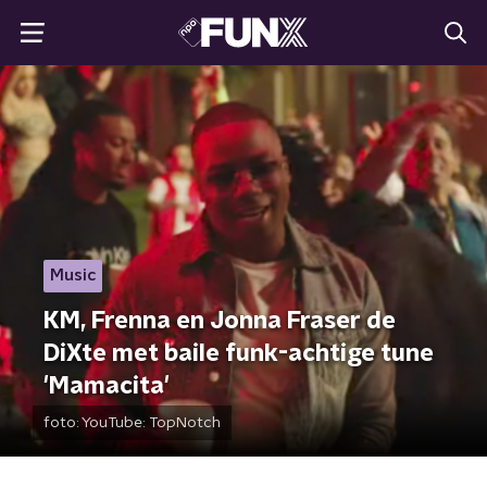
Music
KM, Frenna en Jonna Fraser de
DiXte met baile funk-achtige tune
'Mamacita'
foto:
YouTube: TopNotch