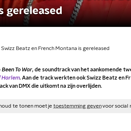
s gereleased
Swizz Beatz en French Montana is gereleased
p
Been To War
, de soundtrack van het aankomende tw
f Harlem
.
Aan de track werkten ook Swizz Beatz en F
ack van DMX die uitkomt na zijn overlijden.
houd te tonen moet je
toestemming geven
voor social 