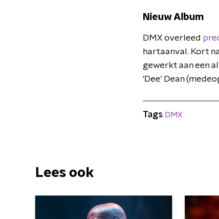
Nieuw Album
DMX overleed
pre
hartaanval. Kort na
gewerkt aan een al
'Dee' Dean (medeop
Tags
DMX
Lees ook