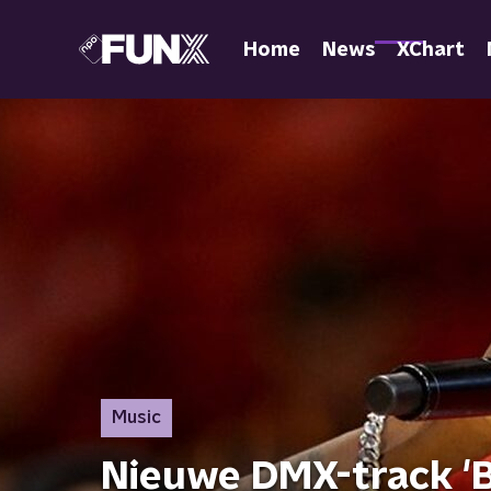
Home
News
XChart
Music
Nieuwe DMX-track 'B