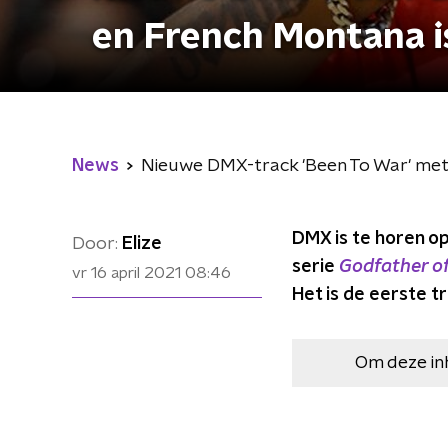
en French Montana i
News
Nieuwe DMX-track 'Been To War' met 
DMX is te horen o
Door:
Elize
serie
Godfather o
vr 16 april 2021
08:46
Het is de eerste tr
Om deze in