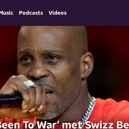
Music
Podcasts
Videos
een To War' met Swizz B