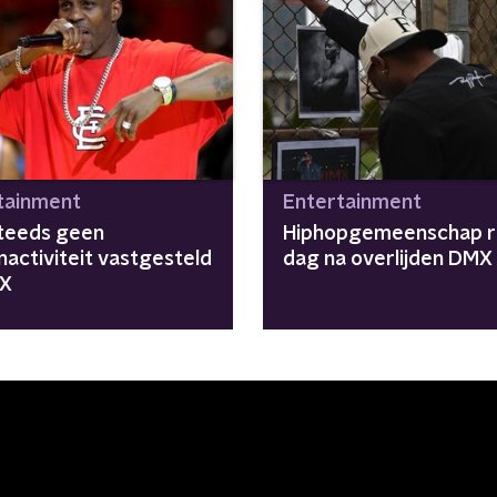
tainment
Entertainment
teeds geen
Hiphopgemeenschap 
nactiviteit vastgesteld
dag na overlijden DMX
MX