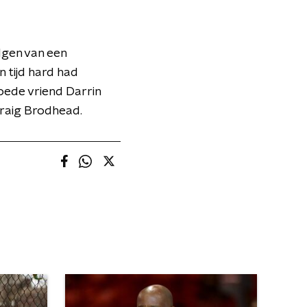
lgen van een
 tijd hard had
ede vriend Darrin
Craig Brodhead.