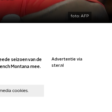
foto:
AFP
Advertentie via
eede seizoen van de
ster.nl
rench Montana mee.
media cookies.