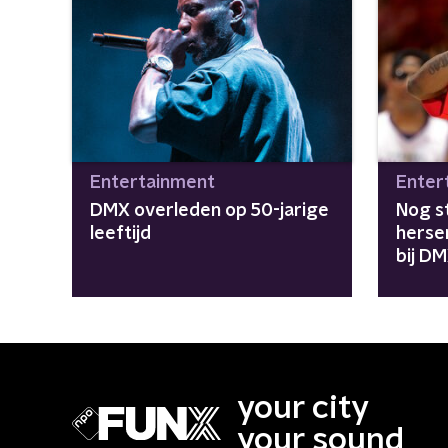
Entertainment
Enter
DMX overleden op 50-jarige
Nog s
leeftijd
herse
bij D
your city
your sound