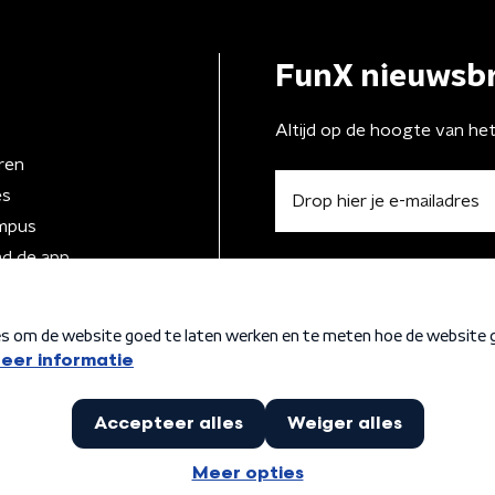
FunX nieuwsbr
Altijd op de hoogte van he
ren
es
mpus
d de app