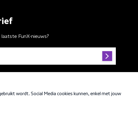
ief
t laatste FunX-nieuws?
Cookiebeleid