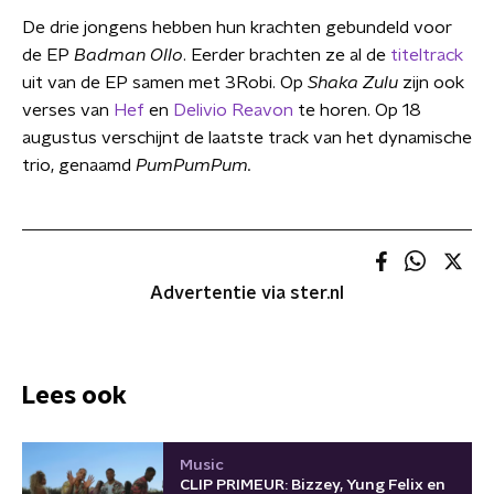
De drie jongens
hebben hun krachten gebundeld voor
de EP
Badman Ollo
. Eerder brachten ze al de
titeltrack
uit van de EP samen met 3Robi. Op
Shaka Zulu
zijn ook
verses van
Hef
en
Delivio Reavon
te horen. Op 18
augustus verschijnt de laatste track van het dynamische
trio, genaamd
PumPumPum.
Advertentie via ster.nl
Lees ook
Music
CLIP PRIMEUR: Bizzey, Yung Felix en