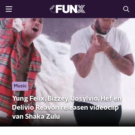
Music
Yung Felix, Bizzey, Josylvio, Hef en
Delivio Reavon releasen videoclip
van Shaka Zulu