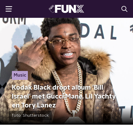
Music
Kodak Black dropt album 'Bill
Israel' met Gucci Mane, Lil Yachty
en Tory Lanez
foto:
Shutterstock