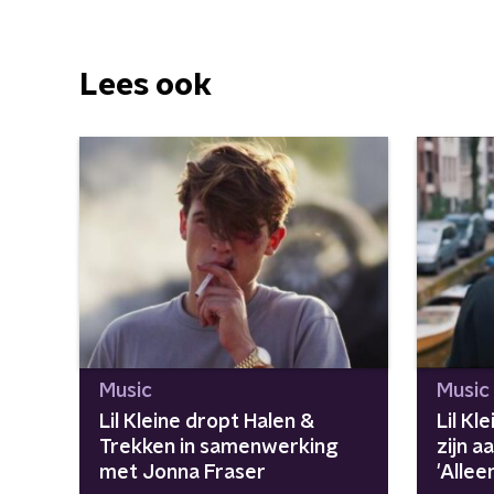
Lees ook
Music
Music
Lil Kleine dropt Halen &
Lil Kl
Trekken in samenwerking
zijn 
met Jonna Fraser
'Allee