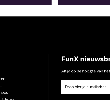
FunX nieuwsbr
Altijd op de hoogte van he
ren
es
mpus
d de app