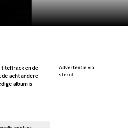
Advertentie via
 titeltrack en de
ster.nl
k de acht andere
dige album is