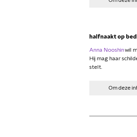
Om deze in
halfnaakt op bed
Anna Nooshin
wil m
Hij mag haar schilde
stelt.
Om deze in