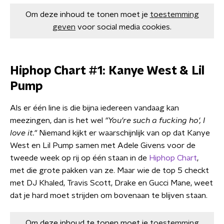
Om deze inhoud te tonen moet je
toestemming
geven
voor social media cookies.
Hiphop Chart #1: Kanye West & Lil
Pump
Als er één line is die bijna iedereen vandaag kan
meezingen, dan is het wel
"You're such a fucking ho', I
love it."
Niemand kijkt er waarschijnlijk van op dat Kanye
West en Lil Pump samen met Adele Givens voor de
tweede week op rij op één staan in de
Hiphop Chart
,
met die grote pakken van ze. Maar wie de top 5 checkt
met DJ Khaled, Travis Scott, Drake en Gucci Mane, weet
dat je hard moet strijden om bovenaan te blijven staan.
Om deze inhoud te tonen moet je
toestemming