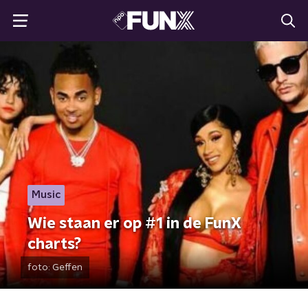
Music
Wie staan er op #1 in de FunX
charts?
foto:
Geffen