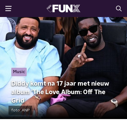
Music
Diddy komt na 17 jaar met nieuw
album 'The Love Album: Off The
Grid'
foto:
ANP