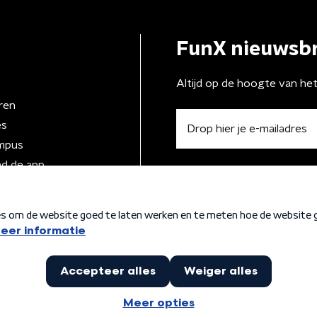
FunX nieuwsbr
Altijd op de hoogte van he
ren
es
mpus
d de app