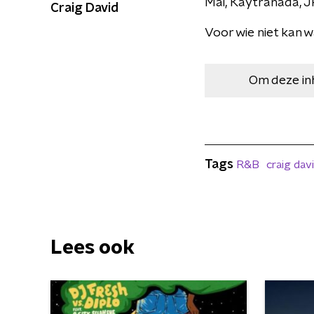
Mai, Kaytranada, JP
Craig David
Voor wie niet kan w
Om deze in
Tags
R&B
craig dav
Lees ook