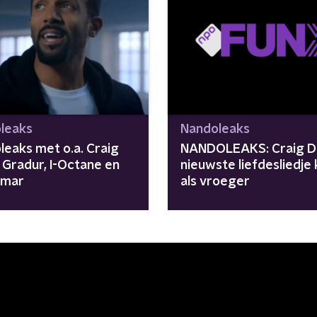
leaks
Nandoleaks
leaks met o.a. Craig
NANDOLEAKS: Craig Da
 Gradur, I-Octane en
nieuwste liefdesliedje 
Omar
als vroeger