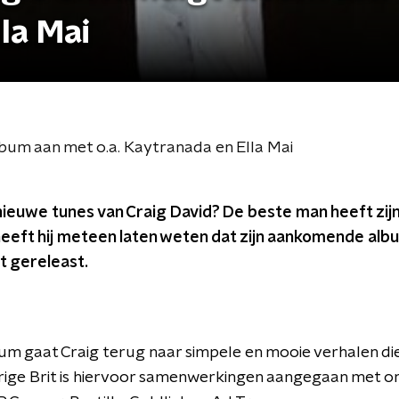
la Mai
lbum aan met o.a. Kaytranada en Ella Mai
nieuwe tunes van Craig David? De beste man heeft zijn
heeft hij meteen laten weten dat zijn aankomende alb
t gereleast.
um gaat Craig terug naar simpele en mooie verhalen die 
arige Brit is hiervoor samenwerkingen aangegaan met o