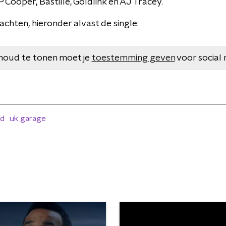
 Cooper, Bastille, Goldlink en AJ Tracey.
achten, hieronder alvast de single:
houd te tonen moet je
toestemming geven
voor social 
id
uk garage