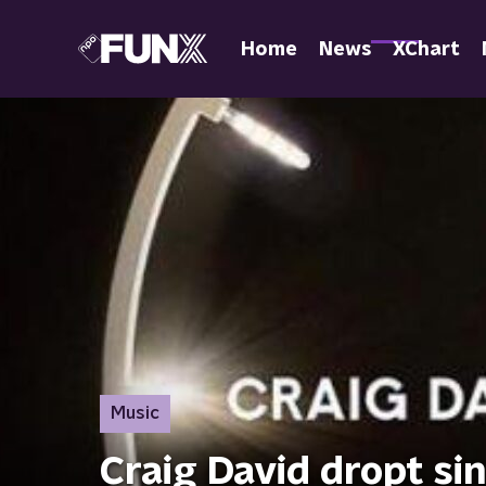
Home
News
XChart
Music
Craig David dropt s