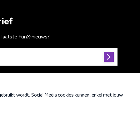
ief
t laatste FunX-nieuws?
Cookiebeleid