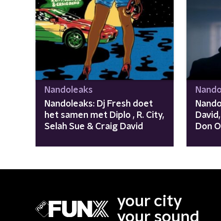
Nandoleaks
Nando
Nandoleaks: Dj Fresh doet
Nando
het samen met Diplo , R. City,
David,
Selah Sue & Craig David
Don 
your city
your sound