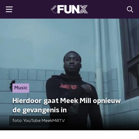
Music
Hierdoor gaat Meek Mill opnieuw
de gevangenis in
foto:
YouTube MeekMillTV