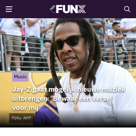
Music
Jay-Z gaat mogelijk nieuwe muziek
uitbrengen: "Bewaar een verse
voor mij"
foto:
AFP