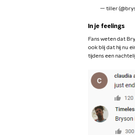
— tiller (@bry
In je feelings
Fans weten dat Brys
ook blij dat hij nu
tijdens een nachteli