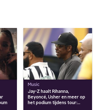
Music
Jay-Z haalt Rihanna,
ar
Beyoncé, Usher en meer op
lbum
het podium tijdens tour:
"Avengers zijn