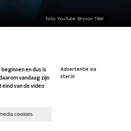
foto:
YouTube: Bryson Tiller
Advertentie via
 beginnen en dus is
ster.nl
daarom vandaag zijn
t eind van de video
media cookies.