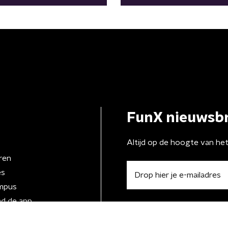
FunX nieuwsbr
Altijd op de hoogte van he
ren
es
mpus
d de app