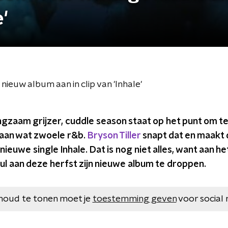
e'
nieuw album aan in clip van 'Inhale'
gzaam grijzer, cuddle season staat op het punt om te
aan wat zwoele r&b.
Bryson Tiller
snapt dat en maakt 
euwe single Inhale. Dat is nog niet alles, want aan he
ul aan deze herfst zijn nieuwe album te droppen.
houd te tonen moet je
toestemming geven
voor social 