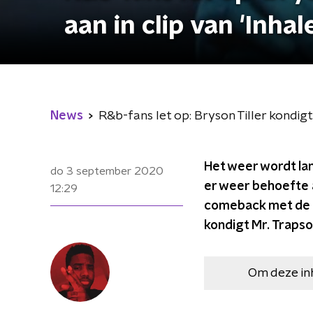
aan in clip van 'Inhal
News
R&b-fans let op: Bryson Tiller kondigt 
Het weer wordt lan
do 3 september 2020
er weer behoefte 
12:29
comeback met de ni
kondigt Mr. Trapso
Om deze in