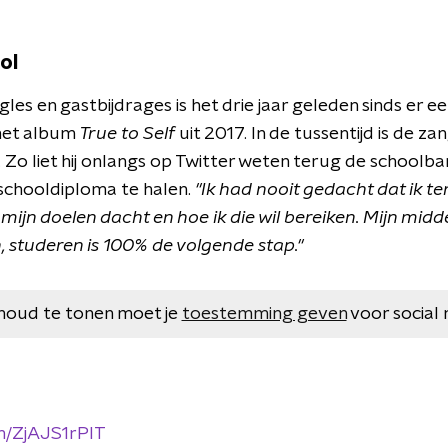
ol
gles en gastbijdrages is het drie jaar geleden sinds er e
het album
True to Self
uit 2017. In de tussentijd is de z
Zo liet hij onlangs op Twitter weten terug de schoolba
schooldiploma te halen.
"Ik had nooit gedacht dat ik t
 mijn doelen dacht en hoe ik die wil bereiken. Mijn mi
, studeren is 100% de volgende stap."
houd te tonen moet je
toestemming geven
voor social 
om/ZjAJS1rPlT