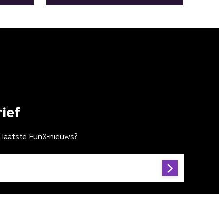
meegenomen"
ief
t laatste FunX-nieuws?