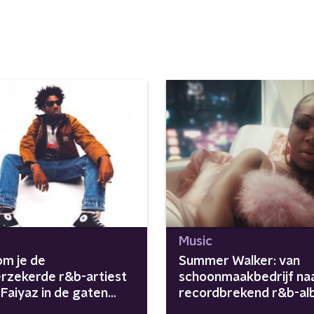
Music
m je de
Summer Walker: van
erzekerde r&b-artiest
schoonmaakbedrijf na
Faiyaz in de gaten
recordbrekend r&b-a
houden