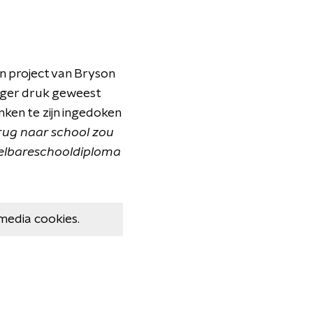
en project van Bryson
anger druk geweest
nken te zijn ingedoken
erug naar school zou
ddelbareschooldiploma
media cookies.