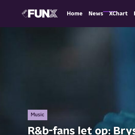
Home
News
XChart
Music
R&b-fans let op: Bry