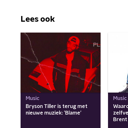
Lees ook
Music
Music
Bryson Tiller is terug met
Waaro
nieuwe muziek: 'Blame'
zelfv
Brent 
moet 