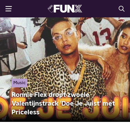
Music
Ronnie Flex dropt zwoele
Valentijnstrack 'Doe Je Juist' met
Priceless