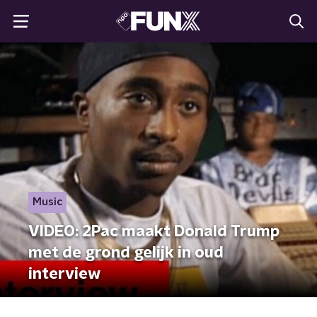
Music
VIDEO: 2Pac maakt Donald Trump
met de grond gelijk in oud
interview