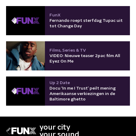
FunX
Fernando roept sterfdag Tupac uit
tot Change Day
Films, Series & TV
VIDEO: Nieuwe teaser 2pac film All
Eyez On Me
Up 2 Date
Docu ‘In me I Trust’ peilt mening
Amerikaanse verkiezingen in de
Baltimore ghetto
your city
your sound