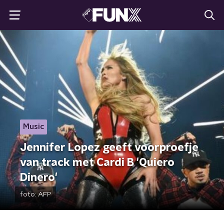
Music
Jennifer Lopez geeft voorproefje
van track met Cardi B 'Quiero
Dinero'
foto:
AFP